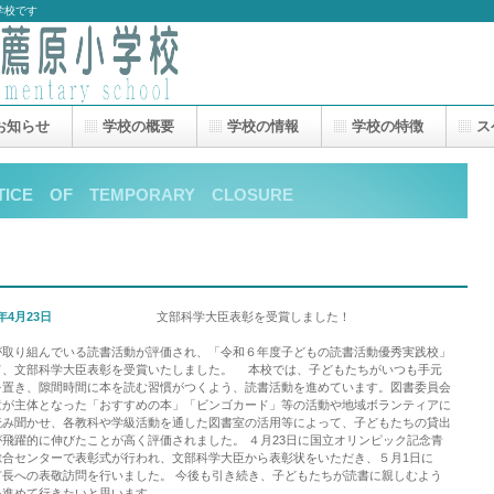
学校です
お知らせ
学校の概要
学校の情報
学校の特徴
ス
TICE OF TEMPORARY CLOSURE
4年4月23日
文部科学大臣表彰を受賞しました！
が取り組んでいる読書活動が評価され、「令和６年度子どもの読書活動優秀実践校」
て、文部科学大臣表彰を受賞いたしました。 本校では、子どもたちがいつも手元
を置き、隙間時間に本を読む習慣がつくよう、読書活動を進めています。図書委員会
童が主体となった「おすすめの本」「ビンゴカード」等の活動や地域ボランティアに
読み聞かせ、各教科や学級活動を通した図書室の活用等によって、子どもたちの貸出
が飛躍的に伸びたことが高く評価されました。 ４月23日に国立オリンピック記念青
総合センターで表彰式が行われ、文部科学大臣から表彰状をいただき、５月1日に
市長への表敬訪問を行いました。 今後も引き続き、子どもたちが読書に親しむよう
を進めて行きたいと思います。