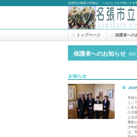
名張市立薦原小学校は、一人ひとりを大切にする
トップページ
保護者への
保護者へのお知らせ
NO
お知らせ
202
本校
とし
に本
の児
よる
冊数
少年
は、
取組