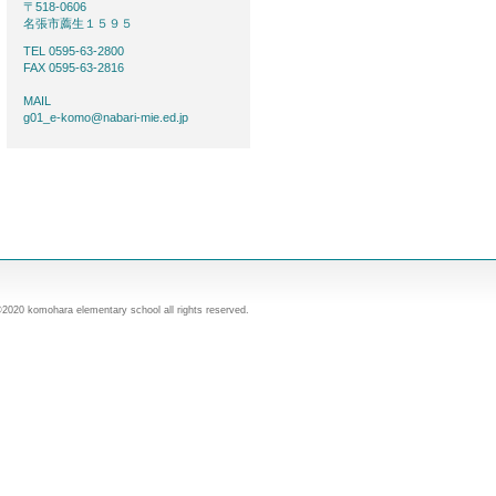
〒518-0606
名張市薦生１５９５
TEL 0595-63-2800
FAX 0595-63-2816
MAIL
g01_e-komo@nabari-mie.ed.jp
©2020 komohara elementary school all rights reserved.