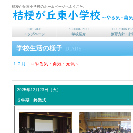
桔梗が丘東小学校のホームページへようこそ。
TOP PAGE
SCHOOL INFO
EDUCATION PL
トップページ
学校紹介
教育方針・計
学校生活の様子
DIARY
１２月
～やる気・勇気・元気～
2025年12月23日（火）
２学期 終業式