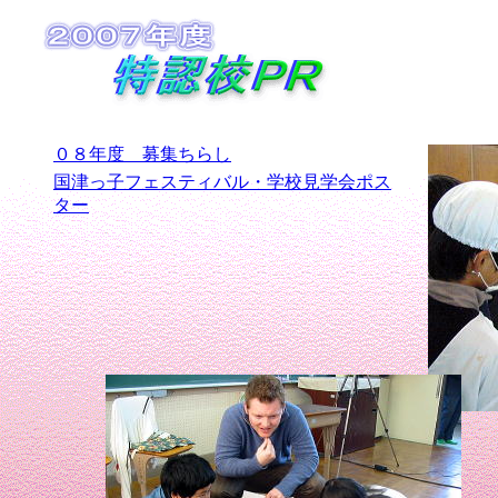
０８年度 募集ちらし
国津っ子フェスティバル・学校見学会ポス
ター